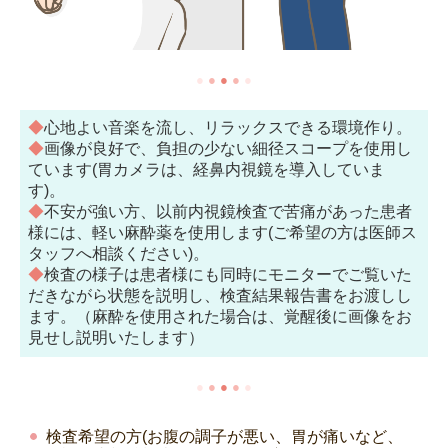
●
●
●
●
●
◆
心地よい音楽を流し、リラックスできる環境作り。
◆
画像が良好で、負担の少ない細径スコープを使用し
ています(胃カメラは、経鼻内視鏡を導入していま
す)。
◆
不安が強い方、以前内視鏡検査で苦痛があった患者
様には、軽い麻酔薬を使用します(ご希望の方は医師ス
タッフへ相談ください)。
◆
検査の様子は患者様にも同時にモニターでご覧いた
だきながら状態を説明し、検査結果報告書をお渡しし
ます。（麻酔を使用された場合は、覚醒後に画像をお
見せし説明いたします）
●
●
●
●
●
検査希望の方(お腹の調子が悪い、胃が痛いなど、