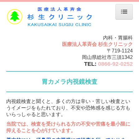
ホーム
内科・胃腸科
お知らせ
医療法人革斉会 杉生クリニック
院長紹介
〒719-1124
岡山県総社市三須1342
診療案内
TEL:
0866-92-0252
食道・胃腸・お腹の病気
胃カメラ内視鏡検査
ピロリ菌
胃カメラ検査
内視鏡検査と聞くと、多くの方は辛い・苦しい検査とい
大腸カメラ検査
うイメージをもたれており、不安や恐怖感を感じる方も
いらっしゃると思います。
一般内科
当院では、検査を受けられる方の不安や苦痛を最小限に
生活習慣病・健康診断
抑えることを心がけています。
予防接種