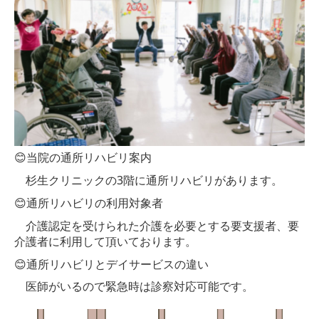
通所リハビリ
アクセス
職員募集
施設基準
😊
当院の通所リハビリ案内
杉生クリニックの
3
階に通所リハビリがあります。
😊
通所リハビリの利用対象者
介護認定を受けられた介護を必要とする要支援者、要
介護者に利用して頂いております。
😊
通所リハビリとデイサービスの違い
医師がいるので緊急時は診察対応可能です。