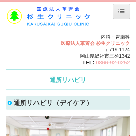
ホーム
内科・胃腸科
お知らせ
医療法人革斉会 杉生クリニック
院長紹介
〒719-1124
岡山県総社市三須1342
診療案内
TEL:
0866-92-0252
食道・胃腸・お腹の病気
通所リハビリ
ピロリ菌
胃カメラ検査
通所リハビリ（デイケア）
大腸カメラ検査
一般内科
生活習慣病・健康診断
予防接種