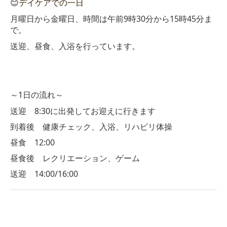
😊
デイケアでの一日
月曜日から金曜日、時間は午前
9
時
30
分から
15
時
45
分ま
で。
送迎、昼食、入浴を行っています。
～
1
日の流れ～
送迎
8:30
に出発してお迎えに行きます
到着後 健康チェック、入浴、リハビリ体操
昼食
12:00
昼食後 レクリエーション、ゲーム
送迎
14:00/16:00