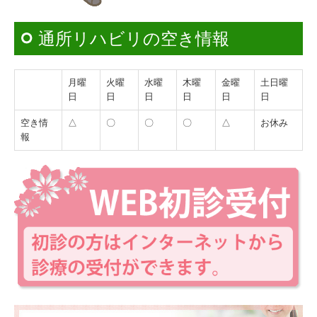
通所リハビリの空き情報
月曜
火曜
水曜
木曜
金曜
土日曜
日
日
日
日
日
日
空き情
△
〇
〇
〇
△
お休み
報